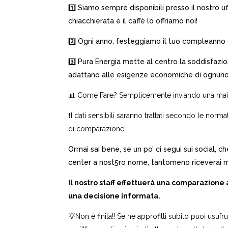
1️⃣ Siamo sempre disponibili presso il nostro uf
chiacchierata e il caffè lo offriamo noi!
2️⃣ Ogni anno, festeggiamo il tuo compleanno 
3️⃣ Pura Energia mette al centro la soddisfazione
adattano alle esigenze economiche di ognuno
📊 Come Fare? Semplicemente inviando una mail a 
❗I dati sensibili saranno trattati secondo le normat
di comparazione!
Ormai sai bene, se un po’ ci segui sui social, 
center a nost5ro nome, tantomeno riceverai m
Il nostro staff effettuerà una comparazione 
una decisione informata.
💡Non è finita!! Se ne approfitti subito puoi usufru