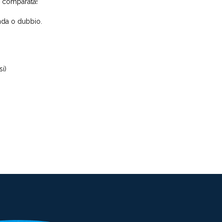
ta comparata!
nda o dubbio.
si)