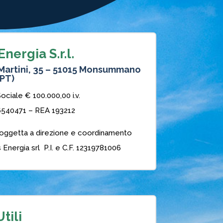
nergia S.r.l.
.Martini, 35 – 51015 Monsummano
PT)
ociale € 100.000,00 i.v.
6540471 – REA 193212
oggetta a direzione e coordinamento
 Energia srl P.I. e C.F. 12319781006
tili