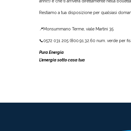
anni!!!) e che ti arriverà direttamente nella bollet
Restiamo a tua disposizione per qualsiasi doma
📍Monsummano Terme, viale Martini 35
📞0572 031 205 (800.91.32.60 num. verde per fis
Pura Energia
L’energia sotto casa tua