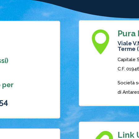
Pura E

Viale V
Terme (
si)
Capitale S
C.F. 0194
Società s
 per
di Antares
354
Link U