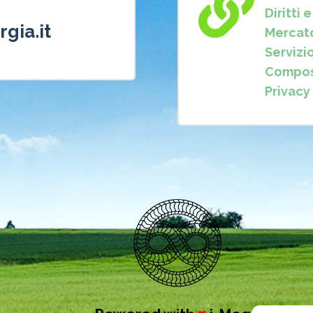

Diritti 
gia.it
Mercat
Servizi
Composi
Privacy